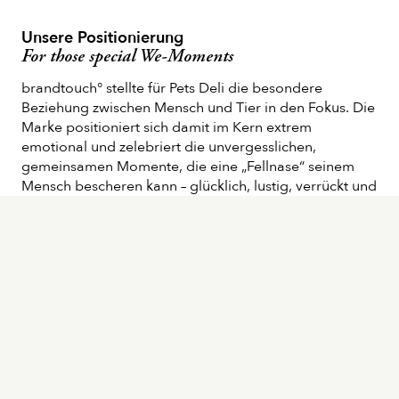
Unsere Positionierung
For those special We-Moments
brandtouch° stellte für Pets Deli die besondere
Beziehung zwischen Mensch und Tier in den Fokus. Die
Marke positioniert sich damit im Kern extrem
emotional und zelebriert die unvergesslichen,
gemeinsamen Momente, die eine „Fellnase“ seinem
Mensch bescheren kann – glücklich, lustig, verrückt und
immer authentisch.
Die neue Markenessenz fasst auch den hohen
Anspruch an natürliche und gesunde Inhaltstoffe
zusammen: “All That’s naturally good for our furry
friend”.
Das neue Selbstverständnis überführten wir auch in ein
neues Corporate Design, ein neues Packaging und
überraschende Kommunikation für Hund, Katze und
Mensch.