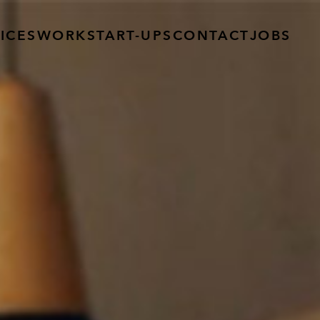
ICES
WORK
START-UPS
CONTACT
JOBS