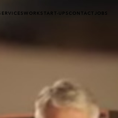
SERVICES
WORK
START-UPS
CONTACT
JOBS