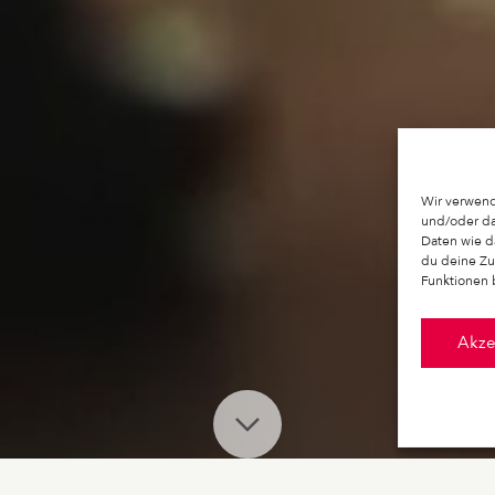
Wir verwend
und/oder da
Daten wie d
du deine Zu
Funktionen 
Akze