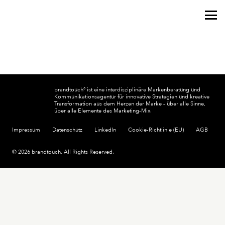
brandtouch° ist eine interdisziplinäre Markenberatung und
Kommunikationsagentur für innovative Strategien und kreative
Transformation aus dem Herzen der Marke – über alle Sinne,
über alle Elemente des Marketing-Mix.
Impressum
Datenschutz
LinkedIn
Cookie-Richtlinie (EU)
AGB
© 2026 brandtouch, All Rights Reserved.