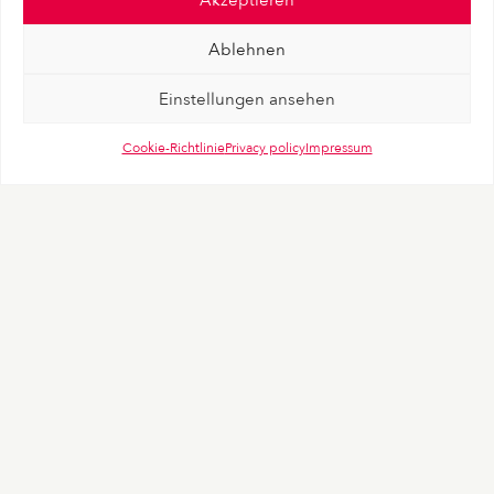
Ablehnen
Einstellungen ansehen
Cookie-Richtlinie
Privacy policy
Impressum
brandtouch° GmbH
Große Elbstraße 42 · 22767 Hamburg · Germany
+49 40 605 3376 10
contact@brandtouch.com